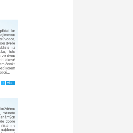
přidat ke
ajímavou
průvodce,
sou dveře
listé již
sku, tuto
m ze dvou
hlídkové
 tam čeká?
stí kolem
odců...
více
 každému
, rotunda
oznámých
ale dobře
hřištěm v
 najdeme