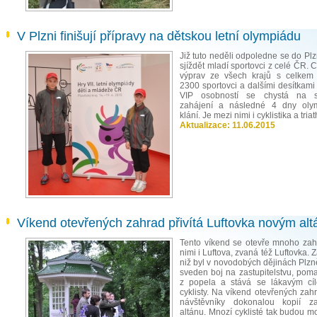
V Plzni finišují přípravy na dětskou letní olympiádu
Již tuto neděli odpoledne se do Pl
sjíždět mladí sportovci z celé ČR.
výprav ze všech krajů s celkem
2300 sportovci a dalšími desítkami
VIP osobností se chystá na sl
zahájení a následné 4 dny olym
klání. Je mezi nimi i cyklistika a triat
Aktualizace:
11.06.2015
Víkend otevřených zahrad přivítá Luftovka novým al
Tento víkend se otevře mnoho zah
nimi i Luftova, zvaná též Luftovka. 
niž byl v novodobých dějinách Plzn
sveden boj na zastupitelstvu, poma
z popela a stává se lákavým cí
cyklisty. Na víkend otevřených zahr
návštěvníky dokonalou kopií za
altánu. Mnozí cyklisté tak budou mo