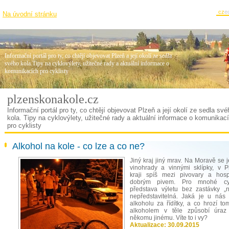
cz
e
Na úvodní stránku
Informační portál pro ty, co chtějí objevovat Plzeň a její okolí ze sedla
svého kola.Tipy na cyklovýlety, užitečné rady a aktuální informace o
komunikacích pro cyklisty
plzenskonakole.cz
Informační portál pro ty, co chtějí objevovat Plzeň a její okolí ze sedla své
kola. Tipy na cyklovýlety, užitečné rady a aktuální informace o komunikac
pro cyklisty
Alkohol na kole - co lze a co ne?
Jiný kraj jiný mrav. Na Moravě se 
vinohrady a vinnými sklípky, v 
kraji spíš mezi pivovary a hos
dobrým pivem. Pro mnohé cyk
představa výletu bez zastávky „
nepředstavitelná. Jaká je u nás 
alkoholu za řídítky, a co hrozí to
alkoholem v těle způsobí úraz
někomu jinému. Víte to i vy?
Aktualizace:
30.09.2015