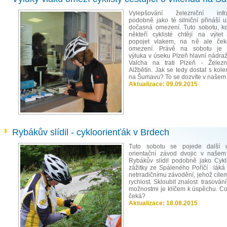
Vylepšování železniční infras
podobně jako té silniční přináší u
dočasná omezení. Tuto sobotu, 
někteří cyklisté chtějí na výle
popojet vlakem, na ně ale čeka
omezení. Právě na sobotu je 
výluka v úseku Plzeň hlavní nádraž
Valcha na trati Plzeň - Želez
Alžbětín. Jak se tedy dostat s kol
na Šumavu? To se dozvíte v našem 
Aktualizace:
09.09.2015
Rybákův slídil - cykloorienťák v Brdech
Tuto sobotu se pojede další cy
orientační závod dvojic v našem
Rybákův slídil podobně jako Cykli
zážitky ze Spáleného Poříčí láká c
netrradičnímu závodění, jehož cíle
rychlost. Skloubit znalost trasován
možnostmi je klíčem k úspěchu. Co
čeká?
Aktualizace:
18.08.2015