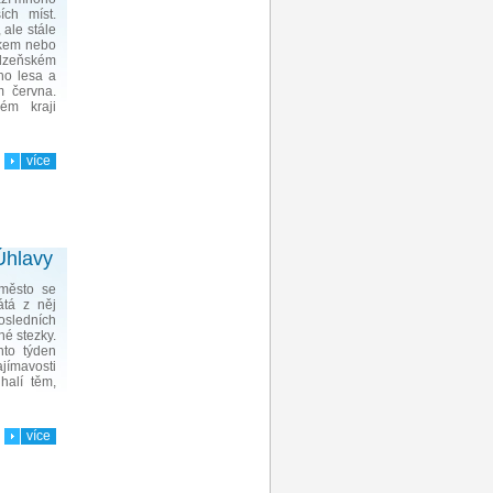
ích míst.
 ale stále
lakem nebo
Plzeňském
ho lesa a
m června.
ém kraji
více
Úhlavy
 město se
átá z něj
posledních
né stezky.
nto týden
ímavosti
dhalí těm,
více