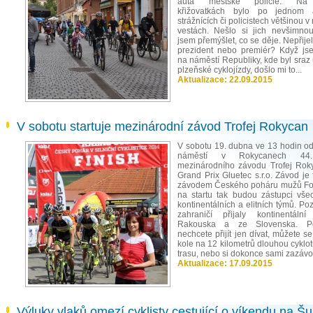
auta městské policie. Na 
křižovatkách bylo po jednom
strážnících či policistech většinou v 
vestách. Nešlo si jich nevšimnou
jsem přemýšlet, co se děje. Nepřije
prezident nebo premiér? Když jse
na náměstí Republiky, kde byl sraz
plzeňské cyklojízdy, došlo mi to...
Aktualizace:
22.09.2015
V sobotu startuje mezinárodní závod Trofej Rokycan
V sobotu 19. dubna ve 13 hodin ods
náměstí v Rokycanech 44.
mezinárodního závodu Trofej Rok
Grand Prix Gluetec s.r.o. Závod je
závodem Českého poháru mužů Fo
na startu tak budou zástupci vše
kontinentálních a elitních týmů. P
zahraničí přijaly kontinentáln
Rakouska a ze Slovenska. P
nechcete přijít jen dívat, můžete s
kole na 12 kilometrů dlouhou cyklot
trasu, nebo si dokonce sami zazávod
Aktualizace:
17.09.2015
Výluky vlaků omezí cyklisty cestující o víkendu na 