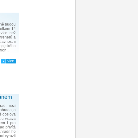
zně budou
 Celkem 14
 více než
 trenérů a
avnostní
pijského
hlon...
více
tánem
rad, mezi
Zahrada, o
ě doslova
lu vstává
lem i pro
ad přivítá
hradního
ci vyrazit