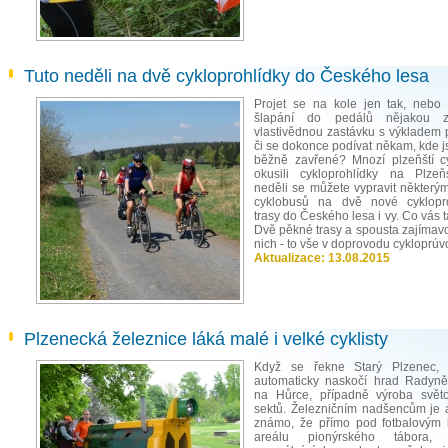
Tuto neděli na dvě cykloprohlídky do Českého lesa
Projet se na kole jen tak, nebo 
šlapání do pedálů nějakou z
vlastivědnou zastávku s výkladem 
či se dokonce podívat někam, kde j
běžně zavřené? Mnozí plzeňští cyk
okusili cykloprohlídky na Plzeň
neděli se můžete vypravit některý
cyklobusů na dvě nové cyklopro
trasy do Českého lesa i vy. Co vás
Dvě pěkné trasy a spousta zajímavo
nich - to vše v doprovodu cykloprúv
Aktualizace:
13.08.2015
Plzenecká železnice láká malé i velké cyklisty
Když se řekne Starý Plzenec,
automaticky naskočí hrad Radyně
na Hůrce, případně výroba svět
sektů. Železničním nadšencům je 
známo, že přímo pod fotbalovým 
areálu pionýrského tábora,