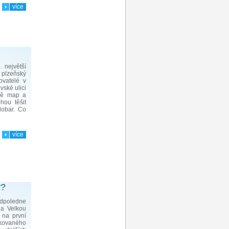
více
. největší
 plzeňský
ovatelé v
vské ulici
omě map a
hou těšit
lobar. Co
více
y?
dpoledne
na Velkou
 na první
rkovaného