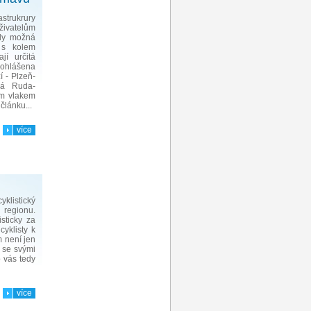
trukrury
živatelům
kdy možná
t s kolem
jí určitá
ohlášena
í - Plzeň-
ná Ruda-
em vlakem
článku...
více
klistický
 regionu.
sticky za
yklisty k
m není jen
í se svými
 vás tedy
více