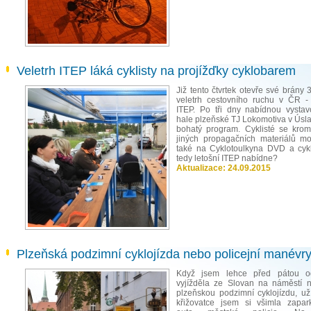
Veletrh ITEP láká cyklisty na projížďky cyklobarem
Již tento čtvrtek otevře své brány 3
veletrh cestovního ruchu v ČR -
ITEP. Po tři dny nabídnou vystav
hale plzeňské TJ Lokomotiva v Úsla
bohatý program. Cyklisté se kr
jiných propagačních materiálů mo
také na Cyklotoulkyna DVD a cyk
tedy letošní ITEP nabídne?
Aktualizace:
24.09.2015
Plzeňská podzimní cyklojízda nebo policejní manévr
Když jsem lehce před pátou o
vyjížděla ze Slovan na náměstí 
plzeňskou podzimní cyklojízdu, už
křižovatce jsem si všimla zapa