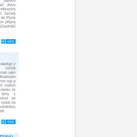
dalších
 až dvou
reflexních
t. Začala
l do Plzně
m přijela
 účastníků
více
tartuje z
 ročník
ycan jako
 finálovým
rce cup a
ch našich
ozvánku ze
í týmy z
okud se
e vydat na
uristickou
it.
více
Šumavu