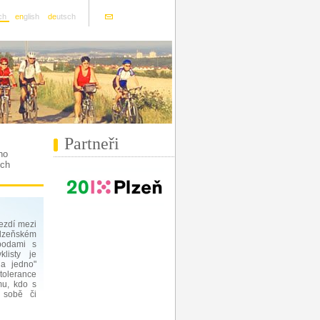
ch
en
glish
de
utsch
Partneři
ho
ích
jezdí mezi
Plzeňském
podami s
listy je
na jedno"
tolerance
mu, kdo s
 sobě či