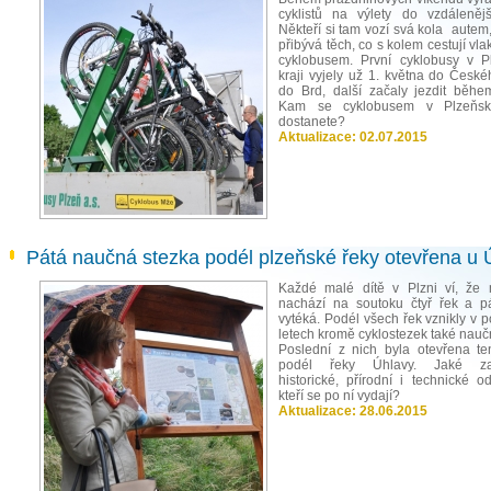
cyklistů na výlety do vzdálenějš
Někteří si tam vozí svá kola autem,
přibývá těch, co s kolem cestují v
cyklobusem. První cyklobusy v 
kraji vyjely už 1. května do České
do Brd, další začaly jezdit běhe
Kam se cyklobusem v Plzeňsk
dostanete?
Aktualizace:
02.07.2015
Pátá naučná stezka podél plzeňské řeky otevřena u 
Každé malé dítě v Plzni ví, že
nachází na soutoku čtyř řek a p
vytéká. Podél všech řek vznikly v 
letech kromě cyklostezek také nauč
Poslední z nich byla otevřena te
podél řeky Úhlavy. Jaké zaj
historické, přírodní i technické o
kteří se po ní vydají?
Aktualizace:
28.06.2015