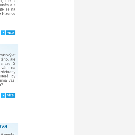
i, kde si
onáty a s
jte se na
do Plzence
více
cyklovýlet
tého, ale
esnáze. S
tování na
záchrany
 které by
jímá vás,
m?
více
ava
áží mnoho