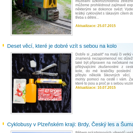
muzeální úzkorozchodnou železnic
můžeme prohlédnout zajímavé exp
některými se dokonce svézt. Vyde
krátký cyklovýlet s lákavým cílem 
třeba s dětmi...
Aktualizace:
25.07.2015
Deset věcí, které je dobré vzít s sebou na kolo
Dobře si „zabalit" na malý či velký 
znamená nezapomenout nic důleži
také být připraven na nečekané n
přibývajícími zkušenostmi z ces
kole, do mé krabičky poslední 
přibylo několik šikovných věcí,
mohly pomoci na cestě i vám. Za
které to jsou a proč je s sebou vozí
Aktualizace:
10.07.2015
Cyklobusy v Plzeňském kraji: Brdy, Český les a Šum
Během prázdninových víkendů vyr